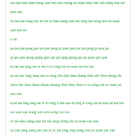
ma
mai
man
man
mang
mao
mei
men
meng
mi
mian
miao
mie
min
ming
miu
mo
mou
mu
na
nai
nan
nang
nao
ne
nei
ni
nian
niang
niao
nie
ning
niu
nong
nou
nu
nuan
nun
nuo
nv
o
ou
pa
pai
pan
pang
pao
pei
pen
peng
pi
pian
piao
pie
pin
ping
po
pou
pu
qi
qia
qian
qiang
qianɡ
qiao
qie
qin
qing
qiong
qiu
qu
quan
que
qun
ra
ran
ran
rang
rao
re
ren
ri
ro
rong
rou
ru
ruan
rui
run
ruo
sa
sai
san
sang
sanɡ
sao
se
seng
sha
shai
shan
shang
shao
she
shen
sheng
shi
shou
shu
shua
shuai
shuan
shuang
shui
shun
shuo
si
so
song
sou
su
suan
sui
sun
suo
ta
tai
tan
tang
tang
tao
te
tei
teng
ti
tian
tiao
tie
ting
to
tong
tou
tu
tuan
tui
tun
tuo
wa
wai
wan
wang
wei
wen
weng
wo
wu
xi
xia
xian
xiang
xiao
xie
xin
xing
xiong
xiu
xu
xuan
xue
xun
ya
yan
yang
yanɡ
yao
yao
ye
yi
yin
ying
yinɡ
yong
you
yu
yuan
yue
yun