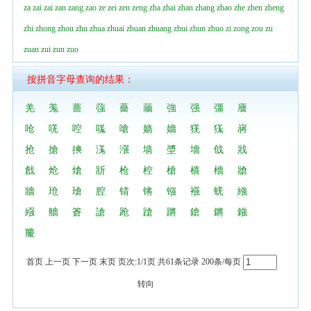
za
zai
zai
zan
zang
zao
ze
zei
zen
zeng
zha
zhai
zhan
zhang
zhao
zhe
zhen
zheng
zhi
zhong
zhou
zhu
zhua
zhuai
zhuan
zhuang
zhui
zhun
zhuo
zi
zong
zou
zu
zuan
zui
zun
zuo
按拼音字母查询的结果：
羌
羗
蔷
蔃
薔
蘠
強
强
彊
廧
呛
唴
啌
嗴
嗆
嫱
嬙
猐
獇
嶈
抢
搶
摤
溬
漒
墙
墏
墻
戗
戕
戧
炝
熗
斨
枪
椌
槍
樯
檣
牄
牆
玱
瑲
腔
锖
锵
镪
襁
蜣
繈
繦
艢
篬
謒
跄
蹌
蹡
鎗
鏘
鏹
羻
首页 上一页 下一页 末页 页次:1/1页 共61条记录 200条/每页
转向