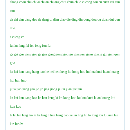
chong
chou
chu
chuai
chuan
chuang
chui
chun
chuo
ci
cong
cou
cu
cuan
cui
cun
cuo
da
dai
dan
dang
dao
de
deng
di
dian
diao
die
ding
diu
dong
dou
du
duan
dui
dun
duo
e
ei
eng
er
fa
fan
fang
fei
fen
feng
fou
fu
ga
gai
gan
gang
gao
ge
gen
geng
gong
gou
gu
gua
guai
guan
guang
gui
gun
ɡun
guo
ha
hai
han
hang
hanɡ
hao
he
hei
hen
heng
ho
hong
hou
hu
hua
huai
huan
huang
hui
hun
huo
ji
jia
jian
jiang
jiao
jie
jin
jing
jiong
jiu
ju
juan
jue
jun
ka
kai
kan
kang
kao
ke
ken
keng
ki
ko
kong
kou
ku
kua
kuai
kuan
kuang
kui
kun
kuo
la
lai
lan
lang
lao
le
lei
leng
li
lian
liang
liao
lie
lin
ling
liu
lo
long
lou
lu
luan
lue
lun
luo
lv