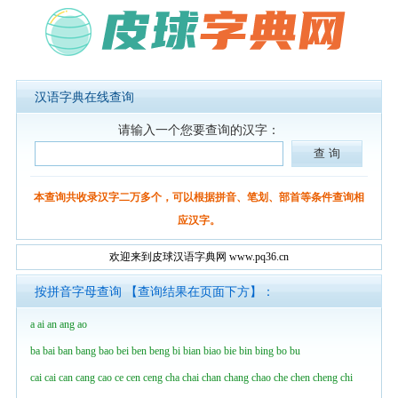
汉语字典在线查询
请输入一个您要查询的汉字：
本查询共收录汉字二万多个，可以根据拼音、笔划、部首等条件查询相
应汉字。
欢迎来到皮球汉语字典网 www.pq36.cn
按拼音字母查询 【查询结果在页面下方】：
a
ai
an
ang
ao
ba
bai
ban
bang
bao
bei
ben
beng
bi
bian
biao
bie
bin
bing
bo
bu
cai
cai
can
cang
cao
ce
cen
ceng
cha
chai
chan
chang
chao
che
chen
cheng
chi