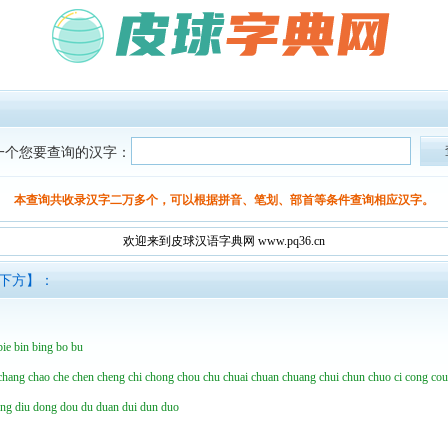
一个您要查询的汉字：
本查询共收录汉字二万多个，可以根据拼音、笔划、部首等条件查询相应汉字。
欢迎来到皮球汉语字典网 www.pq36.cn
面下方】：
bie
bin
bing
bo
bu
chang
chao
che
chen
cheng
chi
chong
chou
chu
chuai
chuan
chuang
chui
chun
chuo
ci
cong
co
ing
diu
dong
dou
du
duan
dui
dun
duo