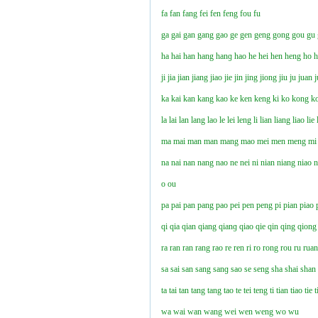
fa
fan
fang
fei
fen
feng
fou
fu
ga
gai
gan
gang
gao
ge
gen
geng
gong
gou
gu
ha
hai
han
hang
hanɡ
hao
he
hei
hen
heng
ho
ji
jia
jian
jiang
jiao
jie
jin
jing
jiong
jiu
ju
juan
j
ka
kai
kan
kang
kao
ke
ken
keng
ki
ko
kong
k
la
lai
lan
lang
lao
le
lei
leng
li
lian
liang
liao
lie
ma
mai
man
man
mang
mao
mei
men
meng
mi
na
nai
nan
nang
nao
ne
nei
ni
nian
niang
niao
n
o
ou
pa
pai
pan
pang
pao
pei
pen
peng
pi
pian
piao
qi
qia
qian
qiang
qianɡ
qiao
qie
qin
qing
qiong
ra
ran
ran
rang
rao
re
ren
ri
ro
rong
rou
ru
rua
sa
sai
san
sang
sanɡ
sao
se
seng
sha
shai
shan
ta
tai
tan
tang
tang
tao
te
tei
teng
ti
tian
tiao
tie
t
wa
wai
wan
wang
wei
wen
weng
wo
wu