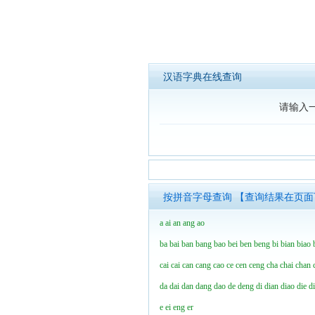
汉语字典在线查询
请输入
按拼音字母查询 【查询结果在页
a
ai
an
ang
ao
ba
bai
ban
bang
bao
bei
ben
beng
bi
bian
biao
cai
cai
can
cang
cao
ce
cen
ceng
cha
chai
chan
da
dai
dan
dang
dao
de
deng
di
dian
diao
die
d
e
ei
eng
er