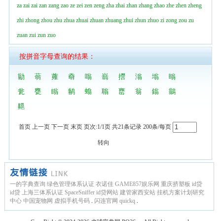
za
zai
zai
zan
zang
zao
ze
zei
zen
zeng
zha
zhai
zhan
zhang
zhao
zhe
zhen
zheng
zhi
zhong
zhou
zhu
zhua
zhuai
zhuan
zhuang
zhui
zhun
zhuo
zi
zong
zou
zu
zuan
zui
zun
zuo
按拼音字母查询的结果：
勜
蓊
蕹
奣
嗡
嵡
攚
滃
塕
暡
瓮
甕
瞈
鹟
螉
聬
罋
翁
鎓
鶲
齆
首页 上一页 下一页 末页 页次:1/1页 共21条记录 200条/每页
转向
一的字典查询
绿色管理体系认证
衣诺佳
GAME857娱乐网
重庆挤塑板
id贷
id贷
上海三体系认证
SpaceSniffer
id贷网站
建管家西安站
挂机方案计划研究
中心
中国宠物网
虚拟手机号码
.
闪连官网
quickq
.