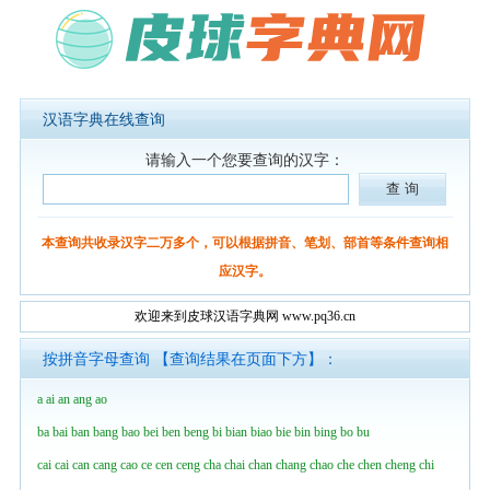
汉语字典在线查询
请输入一个您要查询的汉字：
本查询共收录汉字二万多个，可以根据拼音、笔划、部首等条件查询相
应汉字。
欢迎来到皮球汉语字典网 www.pq36.cn
按拼音字母查询 【查询结果在页面下方】：
a
ai
an
ang
ao
ba
bai
ban
bang
bao
bei
ben
beng
bi
bian
biao
bie
bin
bing
bo
bu
cai
cai
can
cang
cao
ce
cen
ceng
cha
chai
chan
chang
chao
che
chen
cheng
chi