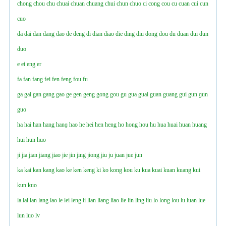
chong
chou
chu
chuai
chuan
chuang
chui
chun
chuo
ci
cong
cou
cu
cuan
cui
cun
cuo
da
dai
dan
dang
dao
de
deng
di
dian
diao
die
ding
diu
dong
dou
du
duan
dui
dun
duo
e
ei
eng
er
fa
fan
fang
fei
fen
feng
fou
fu
ga
gai
gan
gang
gao
ge
gen
geng
gong
gou
gu
gua
guai
guan
guang
gui
gun
ɡun
guo
ha
hai
han
hang
hanɡ
hao
he
hei
hen
heng
ho
hong
hou
hu
hua
huai
huan
huang
hui
hun
huo
ji
jia
jian
jiang
jiao
jie
jin
jing
jiong
jiu
ju
juan
jue
jun
ka
kai
kan
kang
kao
ke
ken
keng
ki
ko
kong
kou
ku
kua
kuai
kuan
kuang
kui
kun
kuo
la
lai
lan
lang
lao
le
lei
leng
li
lian
liang
liao
lie
lin
ling
liu
lo
long
lou
lu
luan
lue
lun
luo
lv