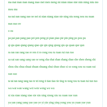
ma
mai
man
man
mang
mao
mei
men
meng
mi
mian
miao
mie
min
ming
miu
mo
mou
mu
na
nai
nan
nang
nao
ne
nei
ni
nian
niang
niao
nie
ning
niu
nong
nou
nu
nuan
nun
nuo
nv
o
ou
pa
pai
pan
pang
pao
pei
pen
peng
pi
pian
piao
pie
pin
ping
po
pou
pu
qi
qia
qian
qiang
qianɡ
qiao
qie
qin
qing
qiong
qiu
qu
quan
que
qun
ra
ran
ran
rang
rao
re
ren
ri
ro
rong
rou
ru
ruan
rui
run
ruo
sa
sai
san
sang
sanɡ
sao
se
seng
sha
shai
shan
shang
shao
she
shen
sheng
shi
shou
shu
shua
shuai
shuan
shuang
shui
shun
shuo
si
so
song
sou
su
suan
sui
sun
suo
ta
tai
tan
tang
tang
tao
te
tei
teng
ti
tian
tiao
tie
ting
to
tong
tou
tu
tuan
tui
tun
tuo
wa
wai
wan
wang
wei
wen
weng
wo
wu
xi
xia
xian
xiang
xiao
xie
xin
xing
xiong
xiu
xu
xuan
xue
xun
ya
yan
yang
yanɡ
yao
yao
ye
yi
yin
ying
yinɡ
yong
you
yu
yuan
yue
yun