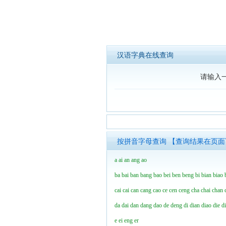
汉语字典在线查询
请输入
按拼音字母查询 【查询结果在页
a
ai
an
ang
ao
ba
bai
ban
bang
bao
bei
ben
beng
bi
bian
biao
cai
cai
can
cang
cao
ce
cen
ceng
cha
chai
chan
da
dai
dan
dang
dao
de
deng
di
dian
diao
die
d
e
ei
eng
er