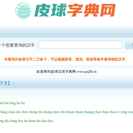
一个您要查询的汉字：
本查询共收录汉字二万多个，可以根据拼音、笔划、部首等条件查询相应汉字。
欢迎来到皮球汉语字典网 www.pq36.cn
面下方】：
bie
bin
bing
bo
bu
chang
chao
che
chen
cheng
chi
chong
chou
chu
chuai
chuan
chuang
chui
chun
chuo
ci
cong
co
ing
diu
dong
dou
du
duan
dui
dun
duo