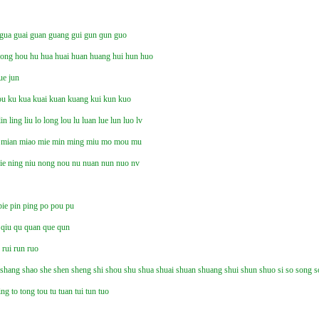
gua
guai
guan
guang
gui
gun
ɡun
guo
hong
hou
hu
hua
huai
huan
huang
hui
hun
huo
ue
jun
ou
ku
kua
kuai
kuan
kuang
kui
kun
kuo
lin
ling
liu
lo
long
lou
lu
luan
lue
lun
luo
lv
mian
miao
mie
min
ming
miu
mo
mou
mu
ie
ning
niu
nong
nou
nu
nuan
nun
nuo
nv
pie
pin
ping
po
pou
pu
qiu
qu
quan
que
qun
n
rui
run
ruo
shang
shao
she
shen
sheng
shi
shou
shu
shua
shuai
shuan
shuang
shui
shun
shuo
si
so
song
s
ing
to
tong
tou
tu
tuan
tui
tun
tuo