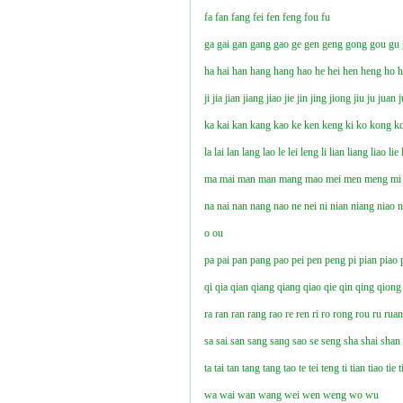
fa
fan
fang
fei
fen
feng
fou
fu
ga
gai
gan
gang
gao
ge
gen
geng
gong
gou
gu
ha
hai
han
hang
hanɡ
hao
he
hei
hen
heng
ho
ji
jia
jian
jiang
jiao
jie
jin
jing
jiong
jiu
ju
juan
j
ka
kai
kan
kang
kao
ke
ken
keng
ki
ko
kong
k
la
lai
lan
lang
lao
le
lei
leng
li
lian
liang
liao
lie
ma
mai
man
man
mang
mao
mei
men
meng
mi
na
nai
nan
nang
nao
ne
nei
ni
nian
niang
niao
n
o
ou
pa
pai
pan
pang
pao
pei
pen
peng
pi
pian
piao
qi
qia
qian
qiang
qianɡ
qiao
qie
qin
qing
qiong
ra
ran
ran
rang
rao
re
ren
ri
ro
rong
rou
ru
rua
sa
sai
san
sang
sanɡ
sao
se
seng
sha
shai
shan
ta
tai
tan
tang
tang
tao
te
tei
teng
ti
tian
tiao
tie
t
wa
wai
wan
wang
wei
wen
weng
wo
wu