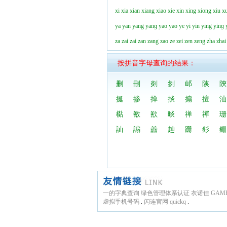
xi
xia
xian
xiang
xiao
xie
xin
xing
xiong
xiu
x
ya
yan
yang
yanɡ
yao
yao
ye
yi
yin
ying
yinɡ
za
zai
zai
zan
zang
zao
ze
zei
zen
zeng
zha
zhai
按拼音字母查询的结果：
删
刪
剡
剼
邖
陕
陝
挻
掺
掸
掞
搧
擅
汕
檆
敾
歚
晱
禅
禪
珊
訕
謆
譱
赸
跚
釤
銏
一的字典查询
绿色管理体系认证
衣诺佳
GAM
虚拟手机号码
.
闪连官网
quickq
.