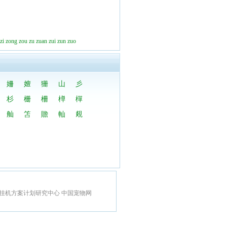
zi
zong
zou
zu
zuan
zui
zun
zuo
姍
嬗
狦
山
彡
杉
栅
柵
椫
樿
舢
笘
贍
軕
覢
挂机方案计划研究中心
中国宠物网