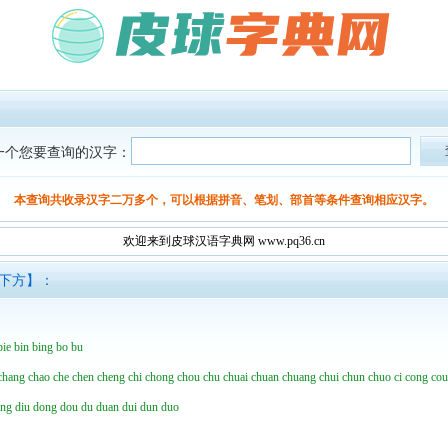
一个您要查询的汉字：
本查询共收录汉字二万多个，可以根据拼音、笔划、部首等条件查询相应汉字。
欢迎来到皮球汉语字典网 www.pq36.cn
面下方】：
bie
bin
bing
bo
bu
chang
chao
che
chen
cheng
chi
chong
chou
chu
chuai
chuan
chuang
chui
chun
chuo
ci
cong
co
ing
diu
dong
dou
du
duan
dui
dun
duo