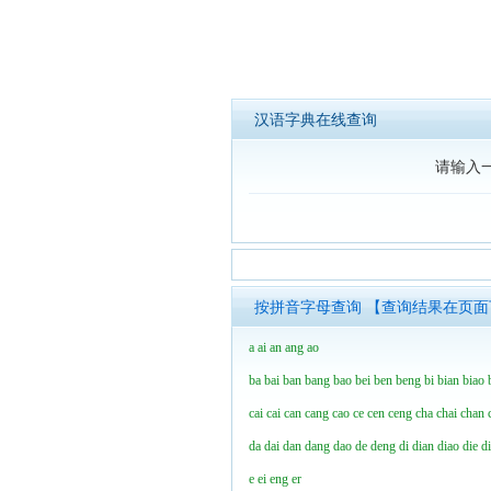
汉语字典在线查询
请输入
按拼音字母查询 【查询结果在页
a
ai
an
ang
ao
ba
bai
ban
bang
bao
bei
ben
beng
bi
bian
biao
cai
cai
can
cang
cao
ce
cen
ceng
cha
chai
chan
da
dai
dan
dang
dao
de
deng
di
dian
diao
die
d
e
ei
eng
er