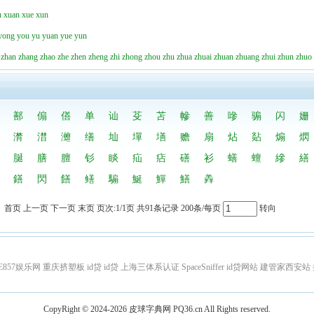
u
xuan
xue
xun
yong
you
yu
yuan
yue
yun
zhan
zhang
zhao
zhe
zhen
zheng
zhi
zhong
zhou
zhu
zhua
zhuai
zhuan
zhuang
zhui
zhun
zhuo
鄯
傓
僐
单
讪
芟
苫
幓
善
嘇
骟
闪
姗
潸
澘
灗
缮
圸
墠
墡
赡
扇
炶
煔
煽
熌
脠
膳
膻
钐
睒
疝
痁
磰
衫
蟮
蟺
縿
繕
鐥
閃
饍
鳝
騸
鯅
鱓
鱔
羴
首页 上一页 下一页 末页 页次:1/1页 共91条记录 200条/每页
转向
E857娱乐网
重庆挤塑板
id贷
id贷
上海三体系认证
SpaceSniffer
id贷网站
建管家西安站
CopyRight © 2024-2026
皮球字典网
PQ36.cn
All Rights reserved.