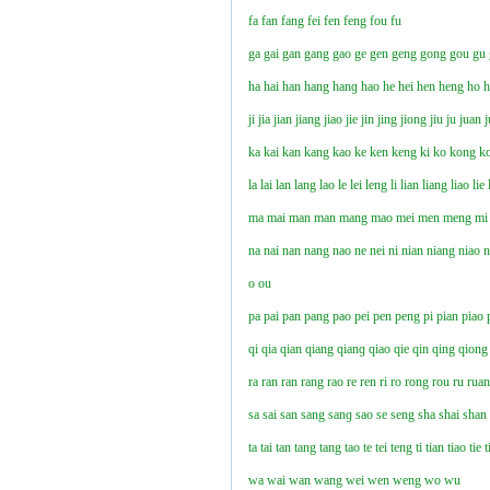
fa
fan
fang
fei
fen
feng
fou
fu
ga
gai
gan
gang
gao
ge
gen
geng
gong
gou
gu
ha
hai
han
hang
hanɡ
hao
he
hei
hen
heng
ho
ji
jia
jian
jiang
jiao
jie
jin
jing
jiong
jiu
ju
juan
j
ka
kai
kan
kang
kao
ke
ken
keng
ki
ko
kong
k
la
lai
lan
lang
lao
le
lei
leng
li
lian
liang
liao
lie
ma
mai
man
man
mang
mao
mei
men
meng
mi
na
nai
nan
nang
nao
ne
nei
ni
nian
niang
niao
n
o
ou
pa
pai
pan
pang
pao
pei
pen
peng
pi
pian
piao
qi
qia
qian
qiang
qianɡ
qiao
qie
qin
qing
qiong
ra
ran
ran
rang
rao
re
ren
ri
ro
rong
rou
ru
rua
sa
sai
san
sang
sanɡ
sao
se
seng
sha
shai
shan
ta
tai
tan
tang
tang
tao
te
tei
teng
ti
tian
tiao
tie
t
wa
wai
wan
wang
wei
wen
weng
wo
wu