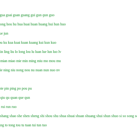
gua
guai
guan
guang
gui
gun
ɡun
guo
hong
hou
hu
hua
huai
huan
huang
hui
hun
huo
ue
jun
ou
ku
kua
kuai
kuan
kuang
kui
kun
kuo
lin
ling
liu
lo
long
lou
lu
luan
lue
lun
luo
lv
mian
miao
mie
min
ming
miu
mo
mou
mu
ie
ning
niu
nong
nou
nu
nuan
nun
nuo
nv
pie
pin
ping
po
pou
pu
qiu
qu
quan
que
qun
n
rui
run
ruo
shang
shao
she
shen
sheng
shi
shou
shu
shua
shuai
shuan
shuang
shui
shun
shuo
si
so
song
s
ing
to
tong
tou
tu
tuan
tui
tun
tuo