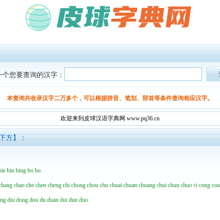
一个您要查询的汉字：
本查询共收录汉字二万多个，可以根据拼音、笔划、部首等条件查询相应汉字。
欢迎来到皮球汉语字典网 www.pq36.cn
面下方】：
bie
bin
bing
bo
bu
chang
chao
che
chen
cheng
chi
chong
chou
chu
chuai
chuan
chuang
chui
chun
chuo
ci
cong
co
ing
diu
dong
dou
du
duan
dui
dun
duo