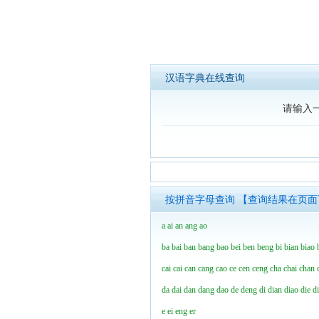
汉语字典在线查询
请输入
按拼音字母查询 【查询结果在页
a
ai
an
ang
ao
ba
bai
ban
bang
bao
bei
ben
beng
bi
bian
biao
cai
cai
can
cang
cao
ce
cen
ceng
cha
chai
chan
da
dai
dan
dang
dao
de
deng
di
dian
diao
die
d
e
ei
eng
er