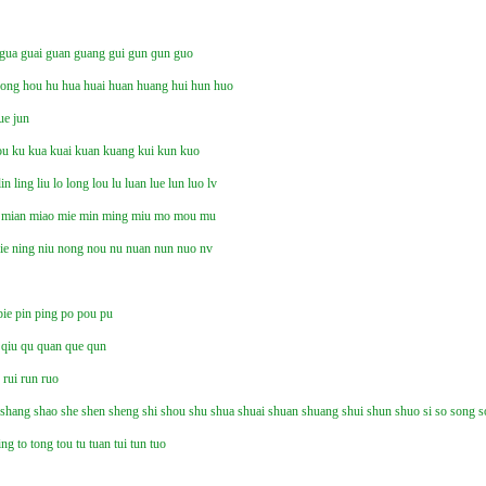
gua
guai
guan
guang
gui
gun
ɡun
guo
hong
hou
hu
hua
huai
huan
huang
hui
hun
huo
ue
jun
ou
ku
kua
kuai
kuan
kuang
kui
kun
kuo
lin
ling
liu
lo
long
lou
lu
luan
lue
lun
luo
lv
mian
miao
mie
min
ming
miu
mo
mou
mu
ie
ning
niu
nong
nou
nu
nuan
nun
nuo
nv
pie
pin
ping
po
pou
pu
qiu
qu
quan
que
qun
n
rui
run
ruo
shang
shao
she
shen
sheng
shi
shou
shu
shua
shuai
shuan
shuang
shui
shun
shuo
si
so
song
s
ing
to
tong
tou
tu
tuan
tui
tun
tuo