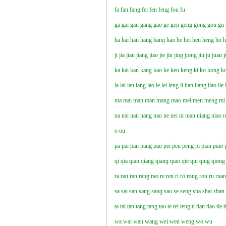
fa
fan
fang
fei
fen
feng
fou
fu
ga
gai
gan
gang
gao
ge
gen
geng
gong
gou
gu
ha
hai
han
hang
hanɡ
hao
he
hei
hen
heng
ho
ji
jia
jian
jiang
jiao
jie
jin
jing
jiong
jiu
ju
juan
j
ka
kai
kan
kang
kao
ke
ken
keng
ki
ko
kong
k
la
lai
lan
lang
lao
le
lei
leng
li
lian
liang
liao
lie
ma
mai
man
man
mang
mao
mei
men
meng
mi
na
nai
nan
nang
nao
ne
nei
ni
nian
niang
niao
n
o
ou
pa
pai
pan
pang
pao
pei
pen
peng
pi
pian
piao
qi
qia
qian
qiang
qianɡ
qiao
qie
qin
qing
qiong
ra
ran
ran
rang
rao
re
ren
ri
ro
rong
rou
ru
rua
sa
sai
san
sang
sanɡ
sao
se
seng
sha
shai
shan
ta
tai
tan
tang
tang
tao
te
tei
teng
ti
tian
tiao
tie
t
wa
wai
wan
wang
wei
wen
weng
wo
wu