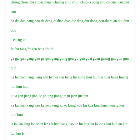
chong
chou
chu
chuai
chuan
chuang
chui
chun
chuo
ci
cong
cou
cu
cuan
cui
cun
cuo
da
dai
dan
dang
dao
de
deng
di
dian
diao
die
ding
diu
dong
dou
du
duan
dui
dun
duo
e
ei
eng
er
fa
fan
fang
fei
fen
feng
fou
fu
ga
gai
gan
gang
gao
ge
gen
geng
gong
gou
gu
gua
guai
guan
guang
gui
gun
ɡun
guo
ha
hai
han
hang
hanɡ
hao
he
hei
hen
heng
ho
hong
hou
hu
hua
huai
huan
huang
hui
hun
huo
ji
jia
jian
jiang
jiao
jie
jin
jing
jiong
jiu
ju
juan
jue
jun
ka
kai
kan
kang
kao
ke
ken
keng
ki
ko
kong
kou
ku
kua
kuai
kuan
kuang
kui
kun
kuo
la
lai
lan
lang
lao
le
lei
leng
li
lian
liang
liao
lie
lin
ling
liu
lo
long
lou
lu
luan
lue
lun
luo
lv