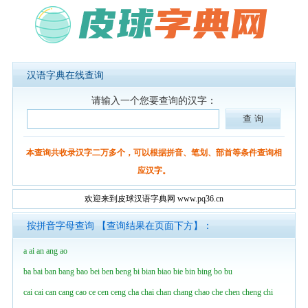
汉语字典在线查询
请输入一个您要查询的汉字：
本查询共收录汉字二万多个，可以根据拼音、笔划、部首等条件查询相
应汉字。
欢迎来到皮球汉语字典网 www.pq36.cn
按拼音字母查询 【查询结果在页面下方】：
a
ai
an
ang
ao
ba
bai
ban
bang
bao
bei
ben
beng
bi
bian
biao
bie
bin
bing
bo
bu
cai
cai
can
cang
cao
ce
cen
ceng
cha
chai
chan
chang
chao
che
chen
cheng
chi