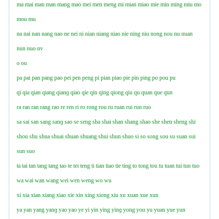
ma
mai
man
man
mang
mao
mei
men
meng
mi
mian
miao
mie
min
ming
miu
mo
mou
mu
na
nai
nan
nang
nao
ne
nei
ni
nian
niang
niao
nie
ning
niu
nong
nou
nu
nuan
nun
nuo
nv
o
ou
pa
pai
pan
pang
pao
pei
pen
peng
pi
pian
piao
pie
pin
ping
po
pou
pu
qi
qia
qian
qiang
qianɡ
qiao
qie
qin
qing
qiong
qiu
qu
quan
que
qun
ra
ran
ran
rang
rao
re
ren
ri
ro
rong
rou
ru
ruan
rui
run
ruo
sa
sai
san
sang
sanɡ
sao
se
seng
sha
shai
shan
shang
shao
she
shen
sheng
shi
shou
shu
shua
shuai
shuan
shuang
shui
shun
shuo
si
so
song
sou
su
suan
sui
sun
suo
ta
tai
tan
tang
tang
tao
te
tei
teng
ti
tian
tiao
tie
ting
to
tong
tou
tu
tuan
tui
tun
tuo
wa
wai
wan
wang
wei
wen
weng
wo
wu
xi
xia
xian
xiang
xiao
xie
xin
xing
xiong
xiu
xu
xuan
xue
xun
ya
yan
yang
yanɡ
yao
yao
ye
yi
yin
ying
yinɡ
yong
you
yu
yuan
yue
yun