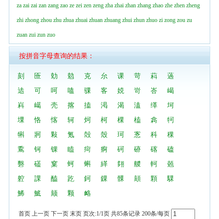
za
zai
zai
zan
zang
zao
ze
zei
zen
zeng
zha
zhai
zhan
zhang
zhao
zhe
zhen
zheng
zhi
zhong
zhou
zhu
zhua
zhuai
zhuan
zhuang
zhui
zhun
zhuo
zi
zong
zou
zu
zuan
zui
zun
zuo
按拼音字母查询的结果：
刻
匼
勀
勊
克
厼
课
苛
萪
薖
迲
可
呵
嗑
骒
客
娔
岢
峇
嵑
嵙
嶱
壳
揢
搕
渇
渴
溘
缂
坷
堁
恪
愘
轲
炣
柯
棵
榼
樖
牱
犐
牁
敤
氪
殻
殼
珂
愙
科
稞
穒
钶
锞
瞌
疴
痾
砢
硛
碦
磕
礊
礚
窠
蚵
蝌
緙
翗
艐
軻
兡
躻
課
醘
趷
鈳
錁
髁
頦
顆
騍
鯑
鯳
颏
颗
衉
首页 上一页 下一页 末页 页次:1/1页 共85条记录 200条/每页