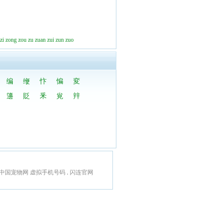
zi
zong
zou
zu
zuan
zui
zun
zuo
编
缏
忭
惼
変
籩
貶
釆
覍
辡
中国宠物网
虚拟手机号码
.
闪连官网