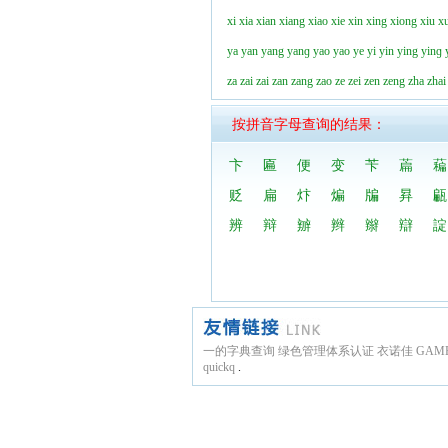
xi
xia
xian
xiang
xiao
xie
xin
xing
xiong
xiu
x
ya
yan
yang
yanɡ
yao
yao
ye
yi
yin
ying
yinɡ
za
zai
zai
zan
zang
zao
ze
zei
zen
zeng
zha
zhai
按拼音字母查询的结果：
卞
匾
便
变
苄
萹
藊
贬
扁
炞
煸
牑
昪
甂
辨
辩
辧
辫
辮
辯
諚
一的字典查询
绿色管理体系认证
衣诺佳
GAM
quickq
.