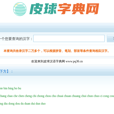
一个您要查询的汉字：
本查询共收录汉字二万多个，可以根据拼音、笔划、部首等条件查询相应汉字。
欢迎来到皮球汉语字典网 www.pq36.cn
面下方】：
bie
bin
bing
bo
bu
chang
chao
che
chen
cheng
chi
chong
chou
chu
chuai
chuan
chuang
chui
chun
chuo
ci
cong
co
ing
diu
dong
dou
du
duan
dui
dun
duo