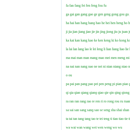
fa
fan
fang
fei
fen
feng
fou
fu
ga
gai
gan
gang
gao
ge
gen
geng
gong
gou
gu
ha
hai
han
hang
hanɡ
hao
he
hei
hen
heng
ho
ji
jia
jian
jiang
jiao
jie
jin
jing
jiong
jiu
ju
juan
j
ka
kai
kan
kang
kao
ke
ken
keng
ki
ko
kong
k
la
lai
lan
lang
lao
le
lei
leng
li
lian
liang
liao
lie
ma
mai
man
man
mang
mao
mei
men
meng
mi
na
nai
nan
nang
nao
ne
nei
ni
nian
niang
niao
n
o
ou
pa
pai
pan
pang
pao
pei
pen
peng
pi
pian
piao
qi
qia
qian
qiang
qianɡ
qiao
qie
qin
qing
qiong
ra
ran
ran
rang
rao
re
ren
ri
ro
rong
rou
ru
rua
sa
sai
san
sang
sanɡ
sao
se
seng
sha
shai
shan
ta
tai
tan
tang
tang
tao
te
tei
teng
ti
tian
tiao
tie
t
wa
wai
wan
wang
wei
wen
weng
wo
wu