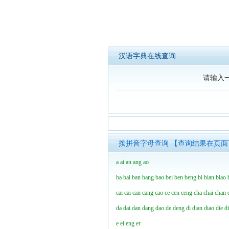
汉语字典在线查询
请输入
按拼音字母查询 【查询结果在页
a
ai
an
ang
ao
ba
bai
ban
bang
bao
bei
ben
beng
bi
bian
biao
cai
cai
can
cang
cao
ce
cen
ceng
cha
chai
chan
da
dai
dan
dang
dao
de
deng
di
dian
diao
die
d
e
ei
eng
er