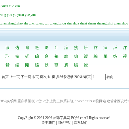
u
xuan
xue
xun
yong
you
yu
yuan
yue
yun
zhan
zhang
zhao
zhe
zhen
zheng
zhi
zhong
zhou
zhu
zhua
zhuai
zhuan
zhuang
zhui
zhun
zhuo
徧
边
遍
邉
邊
弁
猵
獱
峅
抃
揙
汳
汴
玣
稨
砭
碥
窆
褊
蝙
糄
緶
編
艑
笾
箯
變
鍽
閞
鳊
鞕
鞭
鴘
鯿
鯾
首页 上一页 下一页 末页 页次:1/1页 共66条记录 200条/每页
转向
E857娱乐网
重庆挤塑板
id贷
id贷
上海三体系认证
SpaceSniffer
id贷网站
建管家西安站
CopyRight © 2024-2026
皮球字典网
PQ36.cn
All Rights reserved.
关于我们
|
网站声明
|
联系我们