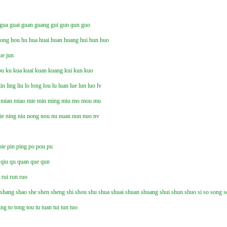
gua
guai
guan
guang
gui
gun
ɡun
guo
hong
hou
hu
hua
huai
huan
huang
hui
hun
huo
ue
jun
ou
ku
kua
kuai
kuan
kuang
kui
kun
kuo
lin
ling
liu
lo
long
lou
lu
luan
lue
lun
luo
lv
mian
miao
mie
min
ming
miu
mo
mou
mu
ie
ning
niu
nong
nou
nu
nuan
nun
nuo
nv
pie
pin
ping
po
pou
pu
qiu
qu
quan
que
qun
n
rui
run
ruo
shang
shao
she
shen
sheng
shi
shou
shu
shua
shuai
shuan
shuang
shui
shun
shuo
si
so
song
s
ing
to
tong
tou
tu
tuan
tui
tun
tuo