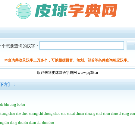
一个您要查询的汉字：
本查询共收录汉字二万多个，可以根据拼音、笔划、部首等条件查询相应汉字。
欢迎来到皮球汉语字典网 www.pq36.cn
面下方】：
bie
bin
bing
bo
bu
chang
chao
che
chen
cheng
chi
chong
chou
chu
chuai
chuan
chuang
chui
chun
chuo
ci
cong
co
ing
diu
dong
dou
du
duan
dui
dun
duo