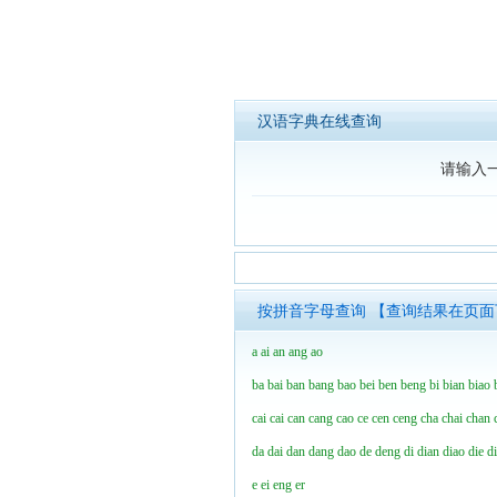
汉语字典在线查询
请输入
按拼音字母查询 【查询结果在页
a
ai
an
ang
ao
ba
bai
ban
bang
bao
bei
ben
beng
bi
bian
biao
cai
cai
can
cang
cao
ce
cen
ceng
cha
chai
chan
da
dai
dan
dang
dao
de
deng
di
dian
diao
die
d
e
ei
eng
er