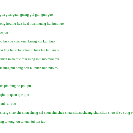
gua
guai
guan
guang
gui
gun
ɡun
guo
hong
hou
hu
hua
huai
huan
huang
hui
hun
huo
ue
jun
ou
ku
kua
kuai
kuan
kuang
kui
kun
kuo
lin
ling
liu
lo
long
lou
lu
luan
lue
lun
luo
lv
mian
miao
mie
min
ming
miu
mo
mou
mu
ie
ning
niu
nong
nou
nu
nuan
nun
nuo
nv
pie
pin
ping
po
pou
pu
qiu
qu
quan
que
qun
n
rui
run
ruo
shang
shao
she
shen
sheng
shi
shou
shu
shua
shuai
shuan
shuang
shui
shun
shuo
si
so
song
s
ing
to
tong
tou
tu
tuan
tui
tun
tuo