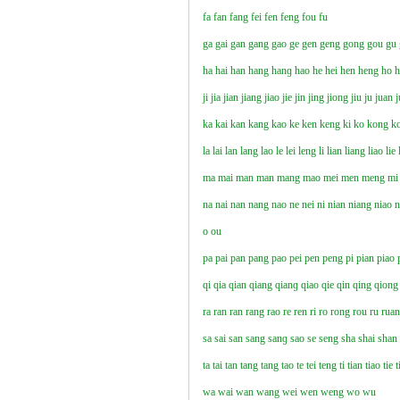
fa
fan
fang
fei
fen
feng
fou
fu
ga
gai
gan
gang
gao
ge
gen
geng
gong
gou
gu
ha
hai
han
hang
hanɡ
hao
he
hei
hen
heng
ho
ji
jia
jian
jiang
jiao
jie
jin
jing
jiong
jiu
ju
juan
j
ka
kai
kan
kang
kao
ke
ken
keng
ki
ko
kong
k
la
lai
lan
lang
lao
le
lei
leng
li
lian
liang
liao
lie
ma
mai
man
man
mang
mao
mei
men
meng
mi
na
nai
nan
nang
nao
ne
nei
ni
nian
niang
niao
n
o
ou
pa
pai
pan
pang
pao
pei
pen
peng
pi
pian
piao
qi
qia
qian
qiang
qianɡ
qiao
qie
qin
qing
qiong
ra
ran
ran
rang
rao
re
ren
ri
ro
rong
rou
ru
rua
sa
sai
san
sang
sanɡ
sao
se
seng
sha
shai
shan
ta
tai
tan
tang
tang
tao
te
tei
teng
ti
tian
tiao
tie
t
wa
wai
wan
wang
wei
wen
weng
wo
wu