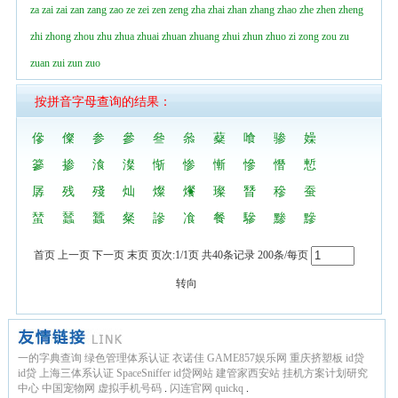
za
zai
zai
zan
zang
zao
ze
zei
zen
zeng
zha
zhai
zhan
zhang
zhao
zhe
zhen
zheng
zhi
zhong
zhou
zhu
zhua
zhuai
zhuan
zhuang
zhui
zhun
zhuo
zi
zong
zou
zu
zuan
zui
zun
zuo
按拼音字母查询的结果：
傪
儏
参
參
叄
叅
薒
喰
骖
嬠
篸
掺
湌
澯
惭
惨
慚
慘
憯
慙
孱
残
殘
灿
燦
爘
璨
朁
穇
蚕
蝅
蠺
蠶
粲
謲
飡
餐
驂
黪
黲
首页 上一页 下一页 末页 页次:1/1页 共40条记录 200条/每页
转向
一的字典查询
绿色管理体系认证
衣诺佳
GAME857娱乐网
重庆挤塑板
id贷
id贷
上海三体系认证
SpaceSniffer
id贷网站
建管家西安站
挂机方案计划研究
中心
中国宠物网
虚拟手机号码
.
闪连官网
quickq
.