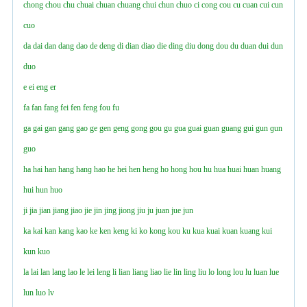
chong
chou
chu
chuai
chuan
chuang
chui
chun
chuo
ci
cong
cou
cu
cuan
cui
cun
cuo
da
dai
dan
dang
dao
de
deng
di
dian
diao
die
ding
diu
dong
dou
du
duan
dui
dun
duo
e
ei
eng
er
fa
fan
fang
fei
fen
feng
fou
fu
ga
gai
gan
gang
gao
ge
gen
geng
gong
gou
gu
gua
guai
guan
guang
gui
gun
ɡun
guo
ha
hai
han
hang
hanɡ
hao
he
hei
hen
heng
ho
hong
hou
hu
hua
huai
huan
huang
hui
hun
huo
ji
jia
jian
jiang
jiao
jie
jin
jing
jiong
jiu
ju
juan
jue
jun
ka
kai
kan
kang
kao
ke
ken
keng
ki
ko
kong
kou
ku
kua
kuai
kuan
kuang
kui
kun
kuo
la
lai
lan
lang
lao
le
lei
leng
li
lian
liang
liao
lie
lin
ling
liu
lo
long
lou
lu
luan
lue
lun
luo
lv