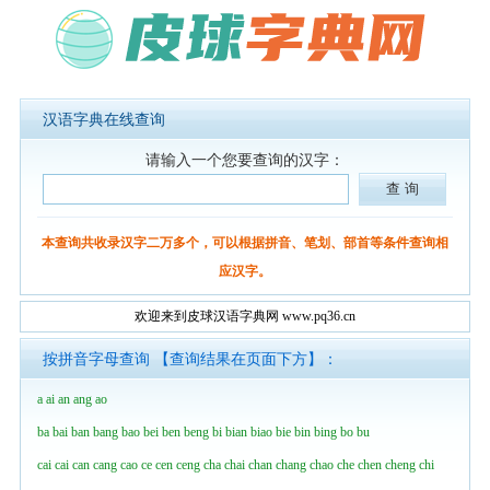
汉语字典在线查询
请输入一个您要查询的汉字：
本查询共收录汉字二万多个，可以根据拼音、笔划、部首等条件查询相
应汉字。
欢迎来到皮球汉语字典网 www.pq36.cn
按拼音字母查询 【查询结果在页面下方】：
a
ai
an
ang
ao
ba
bai
ban
bang
bao
bei
ben
beng
bi
bian
biao
bie
bin
bing
bo
bu
cai
cai
can
cang
cao
ce
cen
ceng
cha
chai
chan
chang
chao
che
chen
cheng
chi