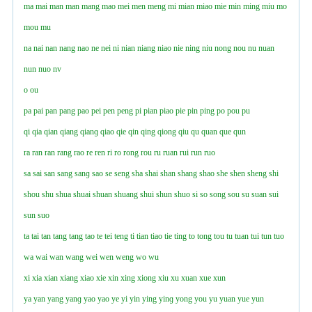
ma
mai
man
man
mang
mao
mei
men
meng
mi
mian
miao
mie
min
ming
miu
mo
mou
mu
na
nai
nan
nang
nao
ne
nei
ni
nian
niang
niao
nie
ning
niu
nong
nou
nu
nuan
nun
nuo
nv
o
ou
pa
pai
pan
pang
pao
pei
pen
peng
pi
pian
piao
pie
pin
ping
po
pou
pu
qi
qia
qian
qiang
qianɡ
qiao
qie
qin
qing
qiong
qiu
qu
quan
que
qun
ra
ran
ran
rang
rao
re
ren
ri
ro
rong
rou
ru
ruan
rui
run
ruo
sa
sai
san
sang
sanɡ
sao
se
seng
sha
shai
shan
shang
shao
she
shen
sheng
shi
shou
shu
shua
shuai
shuan
shuang
shui
shun
shuo
si
so
song
sou
su
suan
sui
sun
suo
ta
tai
tan
tang
tang
tao
te
tei
teng
ti
tian
tiao
tie
ting
to
tong
tou
tu
tuan
tui
tun
tuo
wa
wai
wan
wang
wei
wen
weng
wo
wu
xi
xia
xian
xiang
xiao
xie
xin
xing
xiong
xiu
xu
xuan
xue
xun
ya
yan
yang
yanɡ
yao
yao
ye
yi
yin
ying
yinɡ
yong
you
yu
yuan
yue
yun