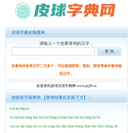
汉语字典在线查询
请输入一个您要查询的汉字：
本查询共收录汉字二万多个，可以根据拼音、笔划、部首等条件查询相
应汉字。
欢迎来到皮球汉语字典网 www.pq36.cn
按拼音字母查询 【查询结果在页面下方】：
a
ai
an
ang
ao
ba
bai
ban
bang
bao
bei
ben
beng
bi
bian
biao
bie
bin
bing
bo
bu
cai
cai
can
cang
cao
ce
cen
ceng
cha
chai
chan
chang
chao
che
chen
cheng
chi