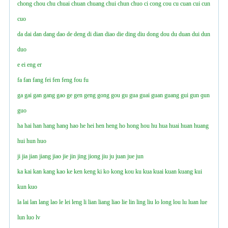
chong
chou
chu
chuai
chuan
chuang
chui
chun
chuo
ci
cong
cou
cu
cuan
cui
cun
cuo
da
dai
dan
dang
dao
de
deng
di
dian
diao
die
ding
diu
dong
dou
du
duan
dui
dun
duo
e
ei
eng
er
fa
fan
fang
fei
fen
feng
fou
fu
ga
gai
gan
gang
gao
ge
gen
geng
gong
gou
gu
gua
guai
guan
guang
gui
gun
ɡun
guo
ha
hai
han
hang
hanɡ
hao
he
hei
hen
heng
ho
hong
hou
hu
hua
huai
huan
huang
hui
hun
huo
ji
jia
jian
jiang
jiao
jie
jin
jing
jiong
jiu
ju
juan
jue
jun
ka
kai
kan
kang
kao
ke
ken
keng
ki
ko
kong
kou
ku
kua
kuai
kuan
kuang
kui
kun
kuo
la
lai
lan
lang
lao
le
lei
leng
li
lian
liang
liao
lie
lin
ling
liu
lo
long
lou
lu
luan
lue
lun
luo
lv