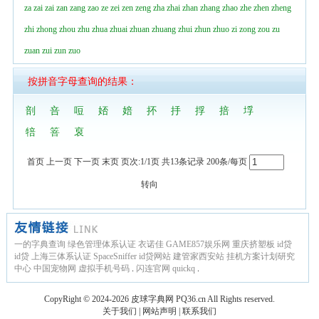
za
zai
zai
zan
zang
zao
ze
zei
zen
zeng
zha
zhai
zhan
zhang
zhao
zhe
zhen
zheng
zhi
zhong
zhou
zhu
zhua
zhuai
zhuan
zhuang
zhui
zhun
zhuo
zi
zong
zou
zu
zuan
zui
zun
zuo
按拼音字母查询的结果：
剖
咅
哣
娝
婄
抔
抙
捊
掊
垺
犃
箁
裒
首页 上一页 下一页 末页 页次:1/1页 共13条记录 200条/每页
转向
一的字典查询
绿色管理体系认证
衣诺佳
GAME857娱乐网
重庆挤塑板
id贷
id贷
上海三体系认证
SpaceSniffer
id贷网站
建管家西安站
挂机方案计划研究
中心
中国宠物网
虚拟手机号码
.
闪连官网
quickq
.
CopyRight © 2024-2026
皮球字典网
PQ36.cn
All Rights reserved.
关于我们
|
网站声明
|
联系我们