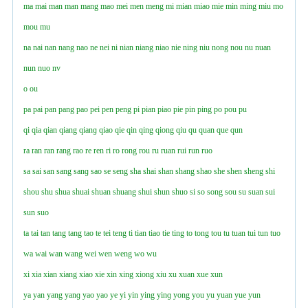
ma
mai
man
man
mang
mao
mei
men
meng
mi
mian
miao
mie
min
ming
miu
mo
mou
mu
na
nai
nan
nang
nao
ne
nei
ni
nian
niang
niao
nie
ning
niu
nong
nou
nu
nuan
nun
nuo
nv
o
ou
pa
pai
pan
pang
pao
pei
pen
peng
pi
pian
piao
pie
pin
ping
po
pou
pu
qi
qia
qian
qiang
qianɡ
qiao
qie
qin
qing
qiong
qiu
qu
quan
que
qun
ra
ran
ran
rang
rao
re
ren
ri
ro
rong
rou
ru
ruan
rui
run
ruo
sa
sai
san
sang
sanɡ
sao
se
seng
sha
shai
shan
shang
shao
she
shen
sheng
shi
shou
shu
shua
shuai
shuan
shuang
shui
shun
shuo
si
so
song
sou
su
suan
sui
sun
suo
ta
tai
tan
tang
tang
tao
te
tei
teng
ti
tian
tiao
tie
ting
to
tong
tou
tu
tuan
tui
tun
tuo
wa
wai
wan
wang
wei
wen
weng
wo
wu
xi
xia
xian
xiang
xiao
xie
xin
xing
xiong
xiu
xu
xuan
xue
xun
ya
yan
yang
yanɡ
yao
yao
ye
yi
yin
ying
yinɡ
yong
you
yu
yuan
yue
yun